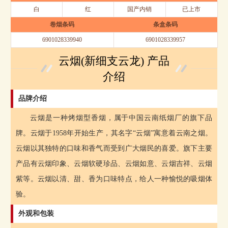
白
红
国产内销
已上市
卷烟条码
条盒条码
6901028339940
6901028339957
云烟(新细支云龙) 产品
介绍
品牌介绍
云烟是一种烤烟型香烟，属于中国云南纸烟厂的旗下品
牌。云烟于1958年开始生产，其名字“云烟”寓意着云南之烟。
云烟以其独特的口味和香气而受到广大烟民的喜爱。旗下主要
产品有云烟印象、云烟软硬珍品、云烟如意、云烟吉祥、云烟
紫等。云烟以清、甜、香为口味特点，给人一种愉悦的吸烟体
验。
外观和包装