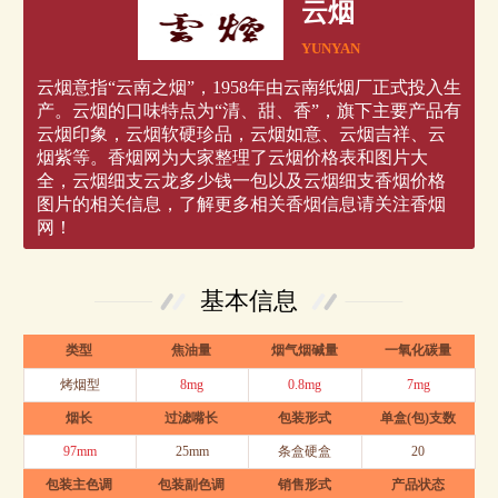
云烟
YUNYAN
云烟意指“云南之烟”，1958年由云南纸烟厂正式投入生
产。云烟的口味特点为“清、甜、香”，旗下主要产品有
云烟印象，云烟软硬珍品，云烟如意、云烟吉祥、云
烟紫等。香烟网为大家整理了云烟价格表和图片大
全，云烟细支云龙多少钱一包以及云烟细支香烟价格
图片的相关信息，了解更多相关香烟信息请关注香烟
网！
基本信息
类型
焦油量
烟气烟碱量
一氧化碳量
烤烟型
8mg
0.8mg
7mg
烟长
过滤嘴长
包装形式
单盒(包)支数
97mm
25mm
条盒硬盒
20
包装主色调
包装副色调
销售形式
产品状态