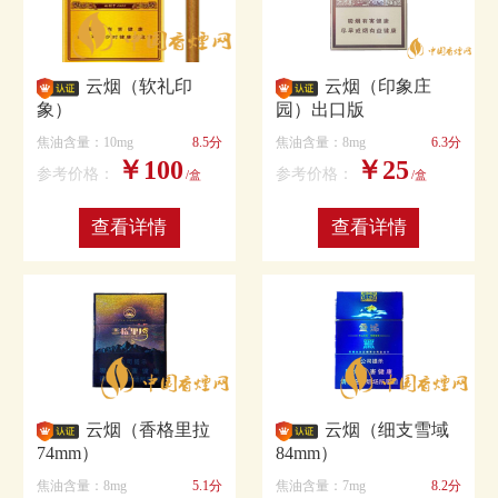
云烟（软礼印
云烟（印象庄
象）
园）出口版
焦油含量：10mg
8.5分
焦油含量：8mg
6.3分
￥100
￥25
参考价格：
参考价格：
/盒
/盒
查看详情
查看详情
云烟（香格里拉
云烟（细支雪域
74mm）
84mm）
焦油含量：8mg
5.1分
焦油含量：7mg
8.2分