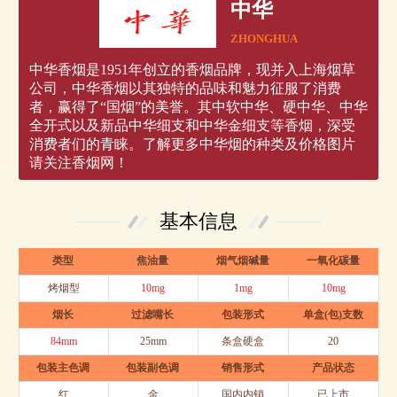
中华
ZHONGHUA
中华香烟是1951年创立的香烟品牌，现并入上海烟草
公司，中华香烟以其独特的品味和魅力征服了消费
者，赢得了“国烟”的美誉。其中软中华、硬中华、中华
全开式以及新品中华细支和中华金细支等香烟，深受
消费者们的青睐。了解更多中华烟的种类及价格图片
请关注香烟网！
基本信息
类型
焦油量
烟气烟碱量
一氧化碳量
烤烟型
10mg
1mg
10mg
烟长
过滤嘴长
包装形式
单盒(包)支数
84mm
25mm
条盒硬盒
20
包装主色调
包装副色调
销售形式
产品状态
红
金
国内内销
已上市